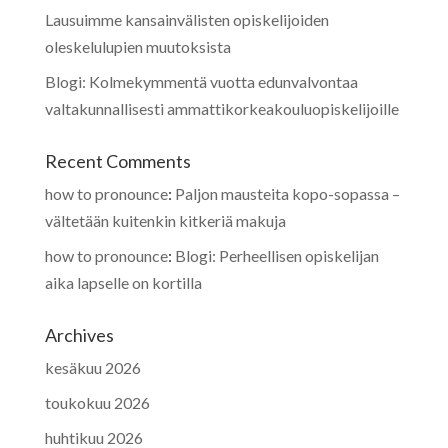
Lausuimme kansainvälisten opiskelijoiden
oleskelulupien muutoksista
Blogi: Kolmekymmentä vuotta edunvalvontaa
valtakunnallisesti ammattikorkeakouluopiskelijoille
Recent Comments
how to pronounce
:
Paljon mausteita kopo-sopassa –
vältetään kuitenkin kitkeriä makuja
how to pronounce
:
Blogi: Perheellisen opiskelijan
aika lapselle on kortilla
Archives
kesäkuu 2026
toukokuu 2026
huhtikuu 2026