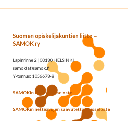
Suomen opiskelijakuntien liitto –
SAMOK ry
Lapinrinne 2 | 00180 HELSINKI
samok(at)samok.fi
Y-tunnus: 1056678-8
SAMOKin tietosuojaseloste
SAMOKin nettisivujen saavutettavuusseloste