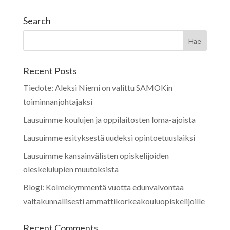
Search
Recent Posts
Tiedote: Aleksi Niemi on valittu SAMOKin
toiminnanjohtajaksi
Lausuimme koulujen ja oppilaitosten loma-ajoista
Lausuimme esityksestä uudeksi opintoetuuslaiksi
Lausuimme kansainvälisten opiskelijoiden
oleskelulupien muutoksista
Blogi: Kolmekymmentä vuotta edunvalvontaa
valtakunnallisesti ammattikorkeakouluopiskelijoille
Recent Comments