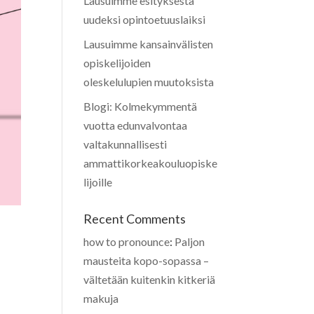
Lausuimme esityksestä
uudeksi opintoetuuslaiksi
Lausuimme kansainvälisten
opiskelijoiden
oleskelulupien muutoksista
Blogi: Kolmekymmentä
vuotta edunvalvontaa
valtakunnallisesti
ammattikorkeakouluopiske
lijoille
Recent Comments
how to pronounce
:
Paljon
mausteita kopo-sopassa –
vältetään kuitenkin kitkeriä
makuja