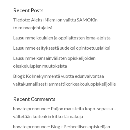
Recent Posts
Tiedote: Aleksi Niemi on valittu SAMOKin
toiminnanjohtajaksi
Lausuimme koulujen ja oppilaitosten loma-ajoista
Lausuimme esityksestä uudeksi opintoetuuslaiksi
Lausuimme kansainvälisten opiskelijoiden
oleskelulupien muutoksista
Blogi: Kolmekymmentä vuotta edunvalvontaa
valtakunnallisesti ammattikorkeakouluopiskelijoille
Recent Comments
how to pronounce
:
Paljon mausteita kopo-sopassa –
vältetään kuitenkin kitkeriä makuja
how to pronounce
:
Blogi: Perheellisen opiskelijan