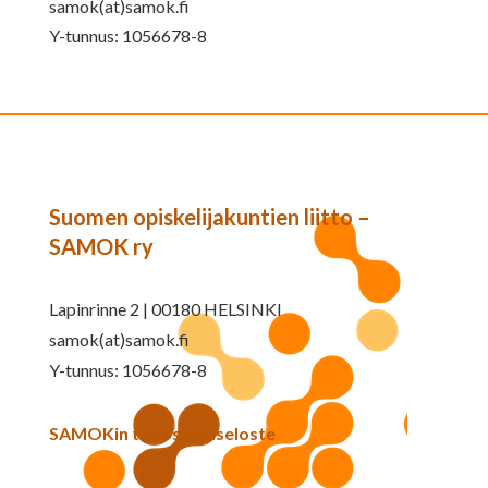
samok(at)samok.fi
Y-tunnus: 1056678-8
Suomen opiskelijakuntien liitto –
SAMOK ry
Lapinrinne 2 | 00180 HELSINKI
samok(at)samok.fi
Y-tunnus: 1056678-8
SAMOKin tietosuojaseloste