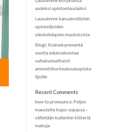
Lausuimme esityksestä
uudeksi opintoetuuslaiksi
Lausuimme kansainvälisten
opiskelijoiden
oleskelulupien muutoksista
Blogi: Kolmekymmentä
vuotta edunvalvontaa
valtakunnallisesti
ammattikorkeakouluopiske
lijoille
Recent Comments
how to pronounce
:
Paljon
mausteita kopo-sopassa –
vältetään kuitenkin kitkeriä
makuja