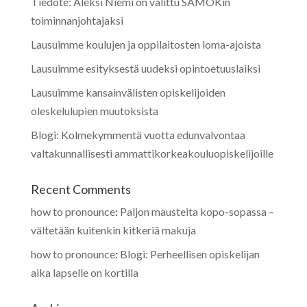
Tiedote: Aleksi Niemi on valittu SAMOKin
toiminnanjohtajaksi
Lausuimme koulujen ja oppilaitosten loma-ajoista
Lausuimme esityksestä uudeksi opintoetuuslaiksi
Lausuimme kansainvälisten opiskelijoiden
oleskelulupien muutoksista
Blogi: Kolmekymmentä vuotta edunvalvontaa
valtakunnallisesti ammattikorkeakouluopiskelijoille
Recent Comments
how to pronounce
:
Paljon mausteita kopo-sopassa –
vältetään kuitenkin kitkeriä makuja
how to pronounce
:
Blogi: Perheellisen opiskelijan
aika lapselle on kortilla