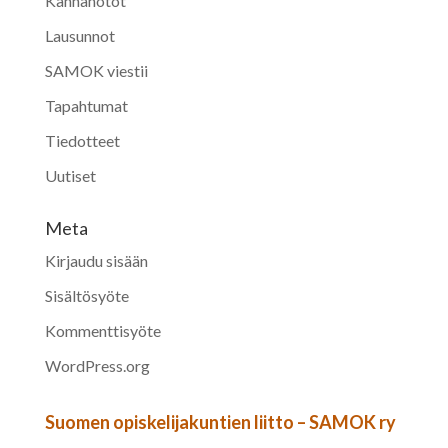
Kannanotot
Lausunnot
SAMOK viestii
Tapahtumat
Tiedotteet
Uutiset
Meta
Kirjaudu sisään
Sisältösyöte
Kommenttisyöte
WordPress.org
Suomen opiskelijakuntien liitto – SAMOK ry