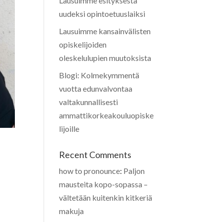
Lausuimme esityksestä
uudeksi opintoetuuslaiksi
Lausuimme kansainvälisten
opiskelijoiden
oleskelulupien muutoksista
Blogi: Kolmekymmentä
vuotta edunvalvontaa
valtakunnallisesti
ammattikorkeakouluopiske
lijoille
Recent Comments
how to pronounce
:
Paljon
mausteita kopo-sopassa –
vältetään kuitenkin kitkeriä
makuja