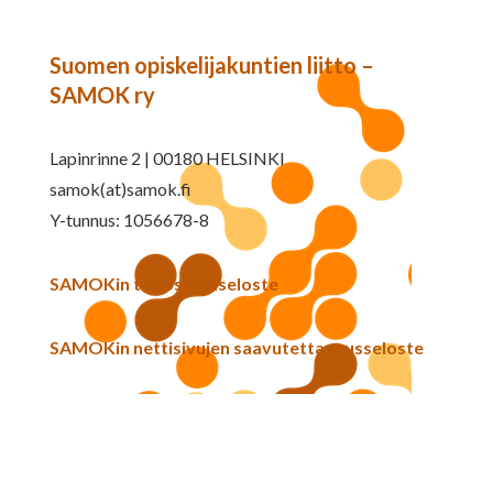
Suomen opiskelijakuntien liitto –
SAMOK ry
Lapinrinne 2 | 00180 HELSINKI
samok(at)samok.fi
Y-tunnus: 1056678-8
SAMOKin tietosuojaseloste
SAMOKin nettisivujen saavutettavuusseloste