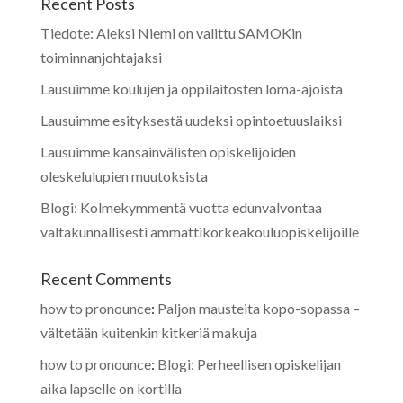
Recent Posts
Tiedote: Aleksi Niemi on valittu SAMOKin
toiminnanjohtajaksi
Lausuimme koulujen ja oppilaitosten loma-ajoista
Lausuimme esityksestä uudeksi opintoetuuslaiksi
Lausuimme kansainvälisten opiskelijoiden
oleskelulupien muutoksista
Blogi: Kolmekymmentä vuotta edunvalvontaa
valtakunnallisesti ammattikorkeakouluopiskelijoille
Recent Comments
how to pronounce
:
Paljon mausteita kopo-sopassa –
vältetään kuitenkin kitkeriä makuja
how to pronounce
:
Blogi: Perheellisen opiskelijan
aika lapselle on kortilla