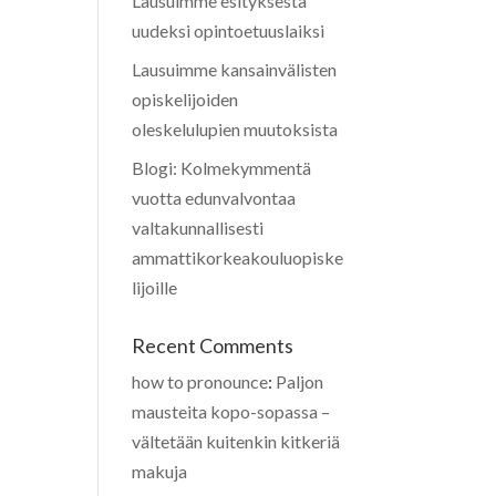
Lausuimme esityksestä
uudeksi opintoetuuslaiksi
Lausuimme kansainvälisten
opiskelijoiden
oleskelulupien muutoksista
Blogi: Kolmekymmentä
vuotta edunvalvontaa
valtakunnallisesti
ammattikorkeakouluopiske
lijoille
Recent Comments
how to pronounce
:
Paljon
mausteita kopo-sopassa –
vältetään kuitenkin kitkeriä
makuja