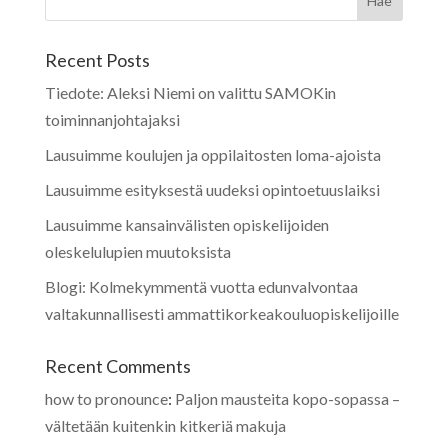
Recent Posts
Tiedote: Aleksi Niemi on valittu SAMOKin
toiminnanjohtajaksi
Lausuimme koulujen ja oppilaitosten loma-ajoista
Lausuimme esityksestä uudeksi opintoetuuslaiksi
Lausuimme kansainvälisten opiskelijoiden
oleskelulupien muutoksista
Blogi: Kolmekymmentä vuotta edunvalvontaa
valtakunnallisesti ammattikorkeakouluopiskelijoille
Recent Comments
how to pronounce
:
Paljon mausteita kopo-sopassa –
vältetään kuitenkin kitkeriä makuja