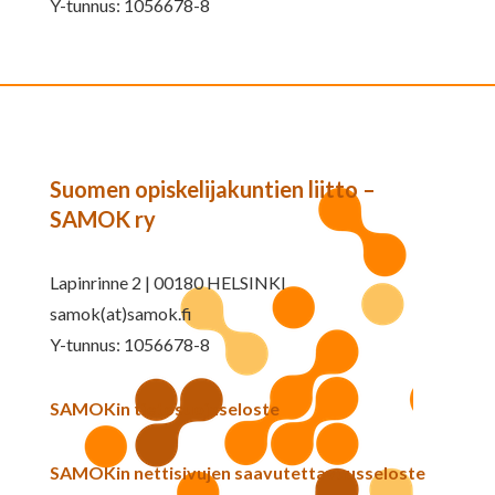
Y-tunnus: 1056678-8
Suomen opiskelijakuntien liitto –
SAMOK ry
Lapinrinne 2 | 00180 HELSINKI
samok(at)samok.fi
Y-tunnus: 1056678-8
SAMOKin tietosuojaseloste
SAMOKin nettisivujen saavutettavuusseloste