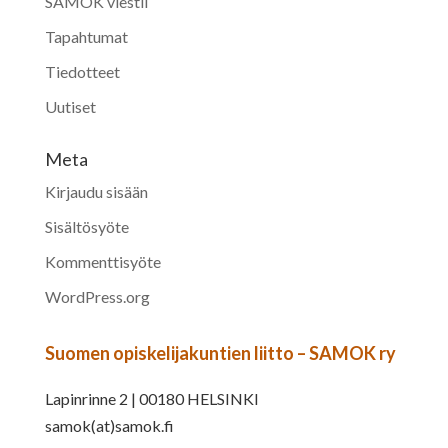
SAMOK viestii
Tapahtumat
Tiedotteet
Uutiset
Meta
Kirjaudu sisään
Sisältösyöte
Kommenttisyöte
WordPress.org
Suomen opiskelijakuntien liitto – SAMOK ry
Lapinrinne 2 | 00180 HELSINKI
samok(at)samok.fi