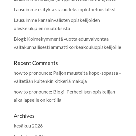
Lausuimme esityksestä uudeksi opintoetuuslaiksi
Lausuimme kansainvälisten opiskelijoiden
oleskelulupien muutoksista
Blogi: Kolmekymmentä vuotta edunvalvontaa
valtakunnallisesti ammattikorkeakouluopiskelijoille
Recent Comments
how to pronounce
:
Paljon mausteita kopo-sopassa –
vältetään kuitenkin kitkeriä makuja
how to pronounce
:
Blogi: Perheellisen opiskelijan
aika lapselle on kortilla
Archives
kesäkuu 2026