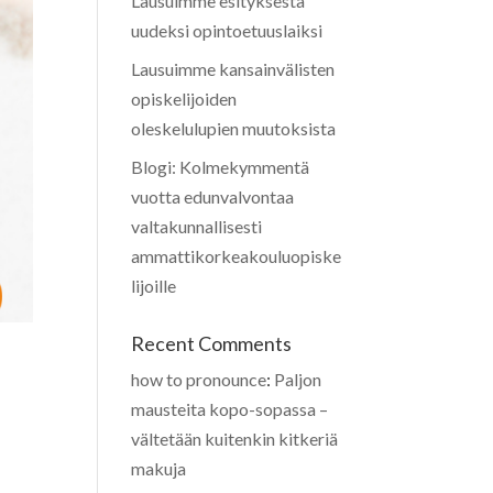
Lausuimme esityksestä
uudeksi opintoetuuslaiksi
Lausuimme kansainvälisten
opiskelijoiden
oleskelulupien muutoksista
Blogi: Kolmekymmentä
vuotta edunvalvontaa
valtakunnallisesti
ammattikorkeakouluopiske
lijoille
Recent Comments
how to pronounce
:
Paljon
mausteita kopo-sopassa –
vältetään kuitenkin kitkeriä
makuja