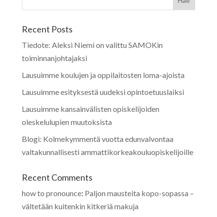
Recent Posts
Tiedote: Aleksi Niemi on valittu SAMOKin
toiminnanjohtajaksi
Lausuimme koulujen ja oppilaitosten loma-ajoista
Lausuimme esityksestä uudeksi opintoetuuslaiksi
Lausuimme kansainvälisten opiskelijoiden
oleskelulupien muutoksista
Blogi: Kolmekymmentä vuotta edunvalvontaa
valtakunnallisesti ammattikorkeakouluopiskelijoille
Recent Comments
how to pronounce
:
Paljon mausteita kopo-sopassa –
vältetään kuitenkin kitkeriä makuja