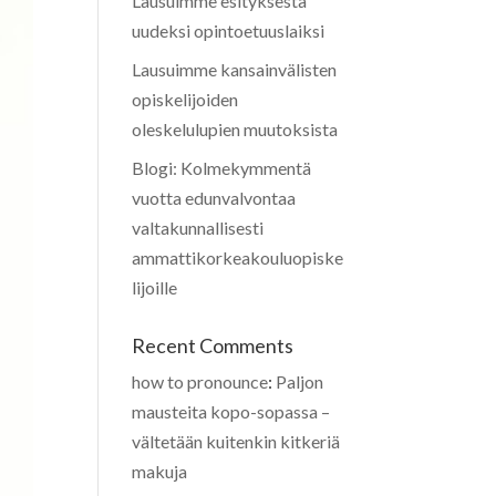
Lausuimme esityksestä
uudeksi opintoetuuslaiksi
Lausuimme kansainvälisten
opiskelijoiden
oleskelulupien muutoksista
Blogi: Kolmekymmentä
vuotta edunvalvontaa
valtakunnallisesti
ammattikorkeakouluopiske
lijoille
Recent Comments
how to pronounce
:
Paljon
mausteita kopo-sopassa –
vältetään kuitenkin kitkeriä
makuja