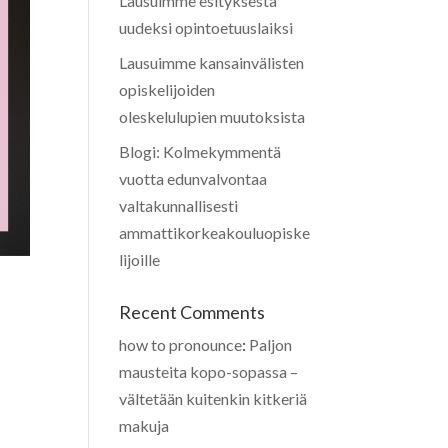
Lausuimme esityksestä
uudeksi opintoetuuslaiksi
Lausuimme kansainvälisten
opiskelijoiden
oleskelulupien muutoksista
Blogi: Kolmekymmentä
vuotta edunvalvontaa
valtakunnallisesti
ammattikorkeakouluopiske
lijoille
Recent Comments
how to pronounce
:
Paljon
mausteita kopo-sopassa –
vältetään kuitenkin kitkeriä
makuja