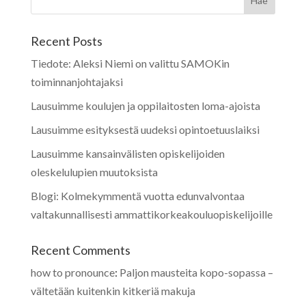
Recent Posts
Tiedote: Aleksi Niemi on valittu SAMOKin
toiminnanjohtajaksi
Lausuimme koulujen ja oppilaitosten loma-ajoista
Lausuimme esityksestä uudeksi opintoetuuslaiksi
Lausuimme kansainvälisten opiskelijoiden
oleskelulupien muutoksista
Blogi: Kolmekymmentä vuotta edunvalvontaa
valtakunnallisesti ammattikorkeakouluopiskelijoille
Recent Comments
how to pronounce
:
Paljon mausteita kopo-sopassa –
vältetään kuitenkin kitkeriä makuja