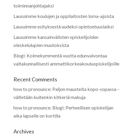
toiminnanjohtajaksi
Lausuimme koulujen ja oppilaitosten loma-ajoista
Lausuimme esityksestä uudeksi opintoetuuslaiksi
Lausuimme kansainvälisten opiskelijoiden
oleskelulupien muutoksista
Blogi: Kolmekymmentä vuotta edunvalvontaa
valtakunnallisesti ammattikorkeakouluopiskelijoille
Recent Comments
how to pronounce
:
Paljon mausteita kopo-sopassa –
vältetään kuitenkin kitkeriä makuja
how to pronounce
:
Blogi: Perheellisen opiskelijan
aika lapselle on kortilla
Archives