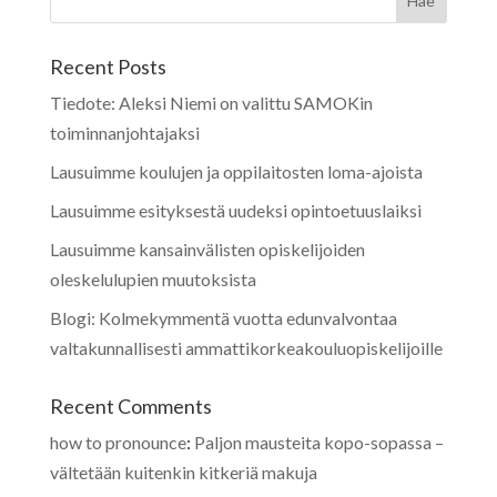
Recent Posts
Tiedote: Aleksi Niemi on valittu SAMOKin
toiminnanjohtajaksi
Lausuimme koulujen ja oppilaitosten loma-ajoista
Lausuimme esityksestä uudeksi opintoetuuslaiksi
Lausuimme kansainvälisten opiskelijoiden
oleskelulupien muutoksista
Blogi: Kolmekymmentä vuotta edunvalvontaa
valtakunnallisesti ammattikorkeakouluopiskelijoille
Recent Comments
how to pronounce
:
Paljon mausteita kopo-sopassa –
vältetään kuitenkin kitkeriä makuja