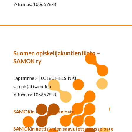
Y-tunnus: 1056678-8
Suomen opiskelijakuntien liitto –
SAMOK ry
Lapinrinne 2 | 00180 HELSINKI
samok(at)samok.fi
Y-tunnus: 1056678-8
SAMOKin tietosuojaseloste
SAMOKin nettisivujen saavutettavuusseloste