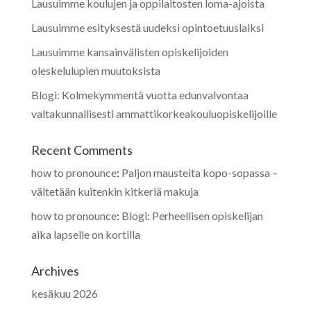
Lausuimme koulujen ja oppilaitosten loma-ajoista
Lausuimme esityksestä uudeksi opintoetuuslaiksi
Lausuimme kansainvälisten opiskelijoiden
oleskelulupien muutoksista
Blogi: Kolmekymmentä vuotta edunvalvontaa
valtakunnallisesti ammattikorkeakouluopiskelijoille
Recent Comments
how to pronounce
:
Paljon mausteita kopo-sopassa –
vältetään kuitenkin kitkeriä makuja
how to pronounce
:
Blogi: Perheellisen opiskelijan
aika lapselle on kortilla
Archives
kesäkuu 2026