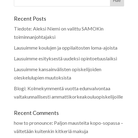
Recent Posts
Tiedote: Aleksi Niemi on valittu SAMOKin
toiminnanjohtajaksi
Lausuimme koulujen ja oppilaitosten loma-ajoista
Lausuimme esityksestä uudeksi opintoetuuslaiksi
Lausuimme kansainvälisten opiskelijoiden
oleskelulupien muutoksista
Blogi: Kolmekymmentä vuotta edunvalvontaa
valtakunnallisesti ammattikorkeakouluopiskelijoille
Recent Comments
how to pronounce
:
Paljon mausteita kopo-sopassa –
vältetään kuitenkin kitkeriä makuja