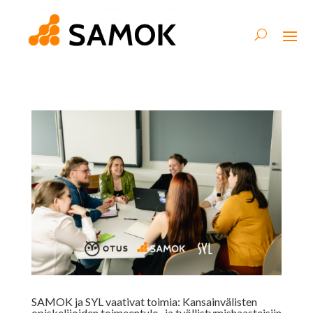
SAMOK ja SYL vaativat toimia: Kansainvälisten
opiskelijoiden toimeentulo- ja työllistymishaasteisiin