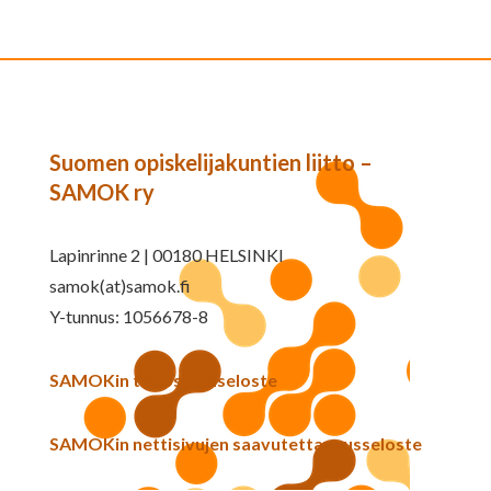
Suomen opiskelijakuntien liitto –
SAMOK ry
Lapinrinne 2 | 00180 HELSINKI
samok(at)samok.fi
Y-tunnus: 1056678-8
SAMOKin tietosuojaseloste
SAMOKin nettisivujen saavutettavuusseloste