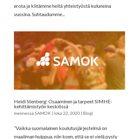
erota ja kiitämme heitä yhteistyöstä kuluneina
vuosina. Suhtaudumme...
Heidi Stenberg: Osaaminen ja tarpeet SIMHE-
kehittämistyön keskiössä
mennessä
SAMOK
|
loka 22, 2020
|
Blogi
”Vaikka suomalainen koulutusjärjestelmä on
maailman huippua, niin koen, että se ei vielä pysty