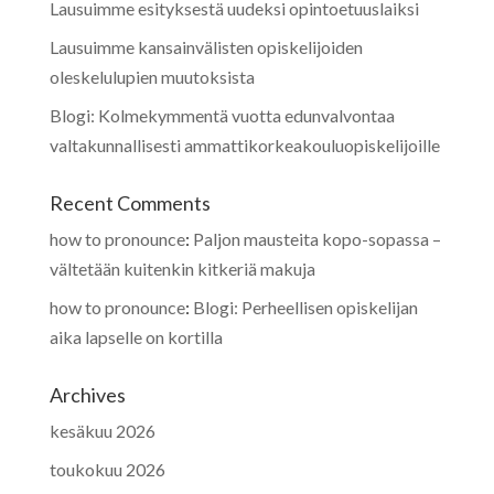
Lausuimme esityksestä uudeksi opintoetuuslaiksi
Lausuimme kansainvälisten opiskelijoiden
oleskelulupien muutoksista
Blogi: Kolmekymmentä vuotta edunvalvontaa
valtakunnallisesti ammattikorkeakouluopiskelijoille
Recent Comments
how to pronounce
:
Paljon mausteita kopo-sopassa –
vältetään kuitenkin kitkeriä makuja
how to pronounce
:
Blogi: Perheellisen opiskelijan
aika lapselle on kortilla
Archives
kesäkuu 2026
toukokuu 2026