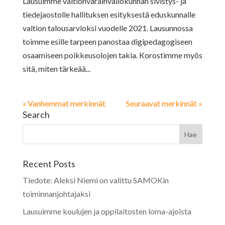
Lausuimme valtionvarainvaliokunnan sivistys- ja
tiedejaostolle hallituksen esityksestä eduskunnalle
valtion talousarvioksi vuodelle 2021. Lausunnossa
toimme esille tarpeen panostaa digipedagogiseen
osaamiseen poikkeusolojen takia. Korostimme myös
sitä, miten tärkeää...
« Vanhemmat merkinnät
Seuraavat merkinnät »
Search
Recent Posts
Tiedote: Aleksi Niemi on valittu SAMOKin
toiminnanjohtajaksi
Lausuimme koulujen ja oppilaitosten loma-ajoista