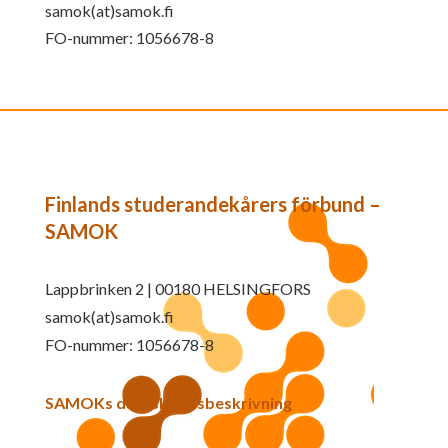
samok(at)samok.fi
FO-nummer: 1056678-8
Finlands studerandekårers förbund –
SAMOK
Lappbrinken 2 | 00180 HELSINGFORS
samok(at)samok.fi
FO-nummer: 1056678-8
SAMOKs dataskyddsbeskrivning