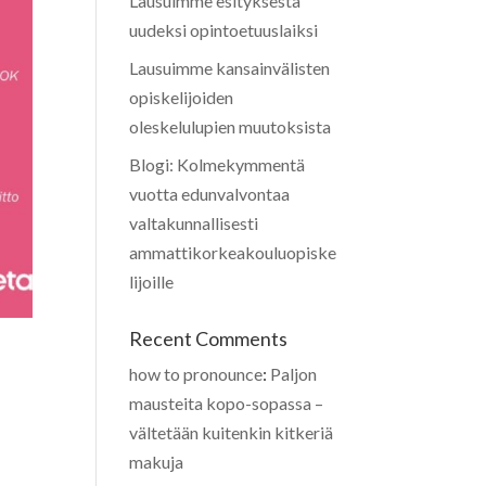
Lausuimme esityksestä
uudeksi opintoetuuslaiksi
Lausuimme kansainvälisten
opiskelijoiden
oleskelulupien muutoksista
Blogi: Kolmekymmentä
vuotta edunvalvontaa
valtakunnallisesti
ammattikorkeakouluopiske
lijoille
Recent Comments
how to pronounce
:
Paljon
mausteita kopo-sopassa –
vältetään kuitenkin kitkeriä
makuja