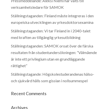
Pressmeddelande: Aleksi Niemi har valts till
verksamhetsledare för SAMOK
Ställningstaganden: Finland måste integreras i den
europeiska utvecklingen av yrkesdoktorsexamina
Ställningstaganden: Vi tar Finland in i 2040-talet
med kraften av tillgänglig yrkesutbildning
Ställningstaganden: SAMOK oroat över de färska
resultaten från studentundersökningen: ”Välmående
är inte ett privilegium utan en grundläggande
rättighet”
Ställningstagande: Högskolestuderandenas hälso-
och sjukvård hålls som gisslan i nollsummespel
Recent Comments
Archives