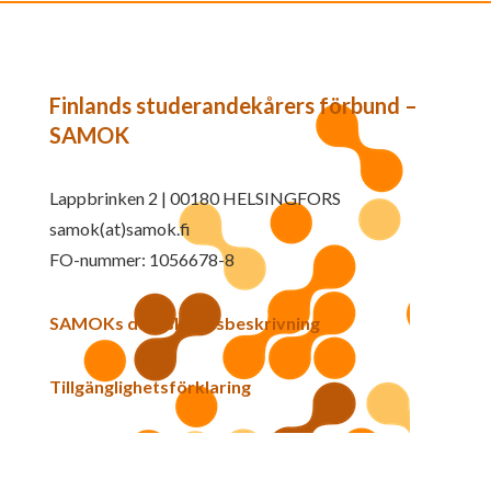
Finlands studerandekårers förbund –
SAMOK
Lappbrinken 2 | 00180 HELSINGFORS
samok(at)samok.fi
FO-nummer: 1056678-8
SAMOKs dataskyddsbeskrivning
Tillgänglighetsförklaring