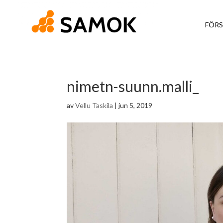
FÖRS
nimetn-suunn.malli_
av
Vellu Taskila
|
jun 5, 2019