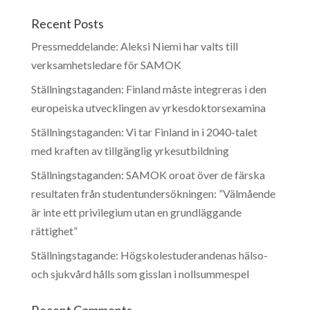
Recent Posts
Pressmeddelande: Aleksi Niemi har valts till
verksamhetsledare för SAMOK
Ställningstaganden: Finland måste integreras i den
europeiska utvecklingen av yrkesdoktorsexamina
Ställningstaganden: Vi tar Finland in i 2040-talet
med kraften av tillgänglig yrkesutbildning
Ställningstaganden: SAMOK oroat över de färska
resultaten från studentundersökningen: ”Välmående
är inte ett privilegium utan en grundläggande
rättighet”
Ställningstagande: Högskolestuderandenas hälso-
och sjukvård hålls som gisslan i nollsummespel
Recent Comments