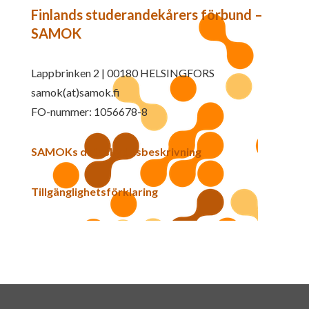
Finlands studerandekårers förbund –
SAMOK
Lappbrinken 2 | 00180 HELSINGFORS
samok(at)samok.fi
FO-nummer: 1056678-8
SAMOKs dataskyddsbeskrivning
Tillgänglighetsförklaring