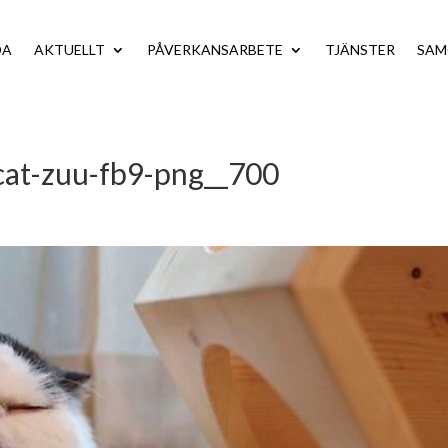
DA
AKTUELLT
PÅVERKANSARBETE
TJÄNSTER
SA
-cat-zuu-fb9-png__700