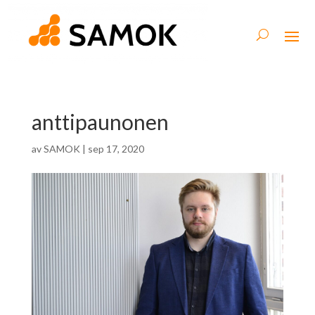
anttipaunonen
av
SAMOK
|
sep 17, 2020