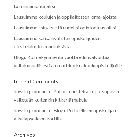
toiminnanjohtajaksi
Lausuimme koulujen ja oppilaitosten loma-ajoista
Lausuimme esityksestä uudeksi opintoetuuslaiksi
Lausuimme kansainvälisten opiskelijoiden
oleskelulupien muutoksista
Blogi: Kolmekymmentä vuotta edunvalvontaa
valtakunnallisesti ammattikorkeakouluopiskelijoille
Recent Comments
how to pronounce
:
Paljon mausteita kopo-sopassa –
vältetään kuitenkin kitkeriä makuja
how to pronounce
:
Blogi: Perheellisen opiskelijan
aika lapselle on kortilla
Archives