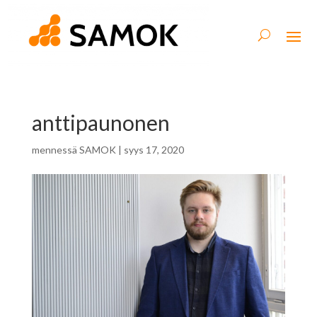
anttipaunonen
mennessä
SAMOK
|
syys 17, 2020