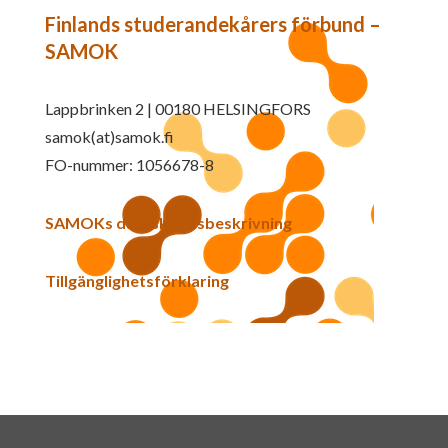
Finlands studerandekårers förbund –
SAMOK
Lappbrinken 2 | 00180 HELSINGFORS
samok(at)samok.fi
FO-nummer: 1056678-8
SAMOKs dataskyddsbeskrivning
Tillgänglighetsförklaring