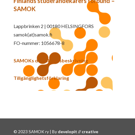
Finlands studerandekårers förbund –
SAMOK
Lappbrinken 2 | 00180 HELSINGFORS
samok(at)samok.fi
FO-nummer: 1056678-8
SAMOKs dataskyddsbeskrivning
Tillgänglighetsförklaring
© 2023 SAMOK ry | By
developit // creative