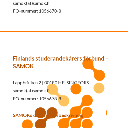
samok(at)samok.fi
FO-nummer: 1056678-8
Finlands studerandekårers förbund –
SAMOK
Lappbrinken 2 | 00180 HELSINGFORS
samok(at)samok.fi
FO-nummer: 1056678-8
SAMOKs dataskyddsbeskrivning