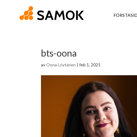
FÖRSTASI
bts-oona
av
Oona Löytänen
|
feb 1, 2021