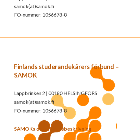
samok(at)samok.fi
FO-nummer: 1056678-8
Finlands studerandekårers förbund –
SAMOK
Lappbrinken 2 | 00180 HELSINGFORS
samok(at)samok.fi
FO-nummer: 1056678-8
SAMOKs dataskyddsbeskrivning