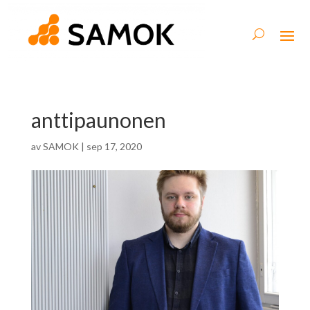
anttipaunonen
av
SAMOK
|
sep 17, 2020