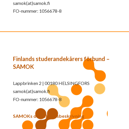
samok(at)samok.fi
FO-nummer: 1056678-8
Finlands studerandekårers förbund –
SAMOK
Lappbrinken 2 | 00180 HELSINGFORS
samok(at)samok.fi
FO-nummer: 1056678-8
SAMOKs dataskyddsbeskrivning