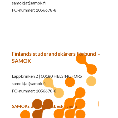
samok(at)samok.fi
FO-nummer: 1056678-8
Finlands studerandekårers förbund –
SAMOK
Lappbrinken 2 | 00180 HELSINGFORS
samok(at)samok.fi
FO-nummer: 1056678-8
SAMOKs dataskyddsbeskrivning