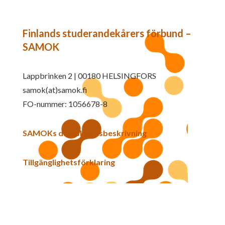
Finlands studerandekårers förbund –
SAMOK
Lappbrinken 2 | 00180 HELSINGFORS
samok(at)samok.fi
FO-nummer: 1056678-8
SAMOKs dataskyddsbeskrivning
Tillgänglighetsförklaring