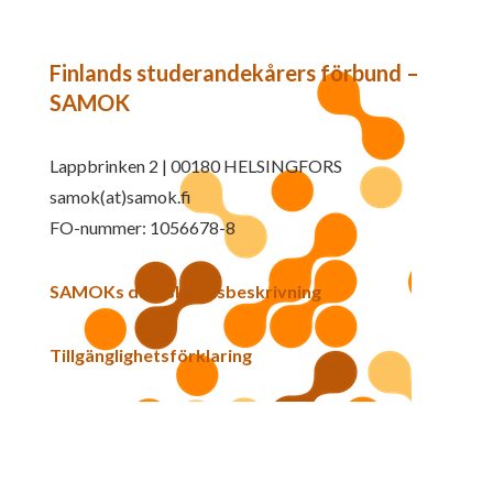
Finlands studerandekårers förbund –
SAMOK
Lappbrinken 2 | 00180 HELSINGFORS
samok(at)samok.fi
FO-nummer: 1056678-8
SAMOKs dataskyddsbeskrivning
Tillgänglighetsförklaring