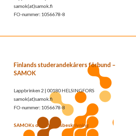
samok(at)samok.fi
FO-nummer: 1056678-8
Finlands studerandekårers förbund –
SAMOK
Lappbrinken 2 | 00180 HELSINGFORS
samok(at)samok.fi
FO-nummer: 1056678-8
SAMOKs dataskyddsbeskrivning