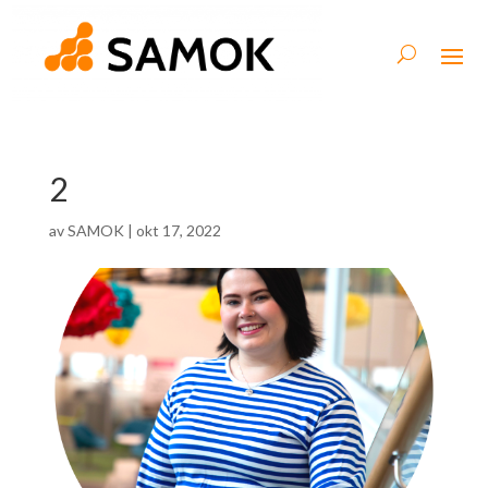
2
av
SAMOK
|
okt 17, 2022