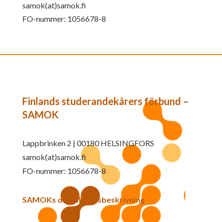
samok(at)samok.fi
FO-nummer: 1056678-8
Finlands studerandekårers förbund –
SAMOK
Lappbrinken 2 | 00180 HELSINGFORS
samok(at)samok.fi
FO-nummer: 1056678-8
SAMOKs dataskyddsbeskrivning