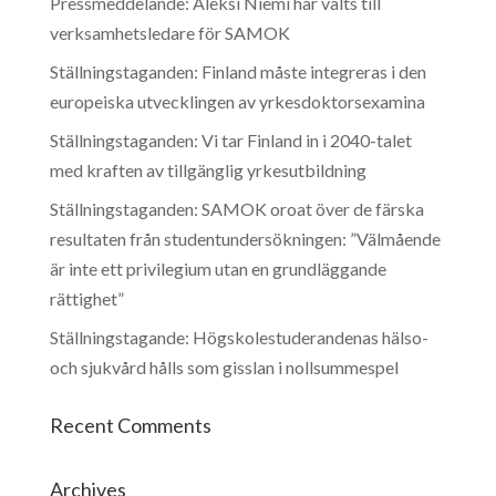
Pressmeddelande: Aleksi Niemi har valts till
verksamhetsledare för SAMOK
Ställningstaganden: Finland måste integreras i den
europeiska utvecklingen av yrkesdoktorsexamina
Ställningstaganden: Vi tar Finland in i 2040-talet
med kraften av tillgänglig yrkesutbildning
Ställningstaganden: SAMOK oroat över de färska
resultaten från studentundersökningen: ”Välmående
är inte ett privilegium utan en grundläggande
rättighet”
Ställningstagande: Högskolestuderandenas hälso-
och sjukvård hålls som gisslan i nollsummespel
Recent Comments
Archives