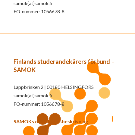
samok(at)samok.fi
FO-nummer: 1056678-8
Finlands studerandekårers förbund –
SAMOK
Lappbrinken 2 | 00180 HELSINGFORS
samok(at)samok.fi
FO-nummer: 1056678-8
SAMOKs dataskyddsbeskrivning