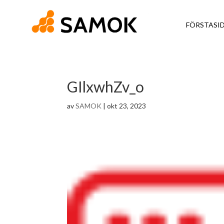
FÖRSTASI
GIlxwhZv_o
av
SAMOK
|
okt 23, 2023